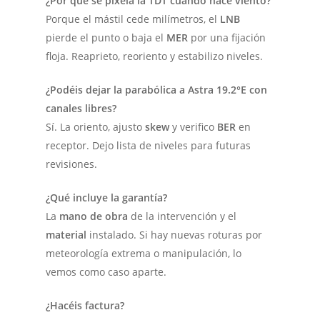
¿Por qué se pixela la TDT cuando hace viento?
Porque el mástil cede milímetros, el
LNB
pierde el punto o baja el
MER
por una fijación
floja. Reaprieto, reoriento y estabilizo niveles.
¿Podéis dejar la parabólica a Astra 19.2°E con
canales libres?
Sí. La oriento, ajusto
skew
y verifico
BER
en
receptor. Dejo lista de niveles para futuras
revisiones.
¿Qué incluye la garantía?
La
mano de obra
de la intervención y el
material
instalado. Si hay nuevas roturas por
meteorología extrema o manipulación, lo
vemos como caso aparte.
¿Hacéis factura?