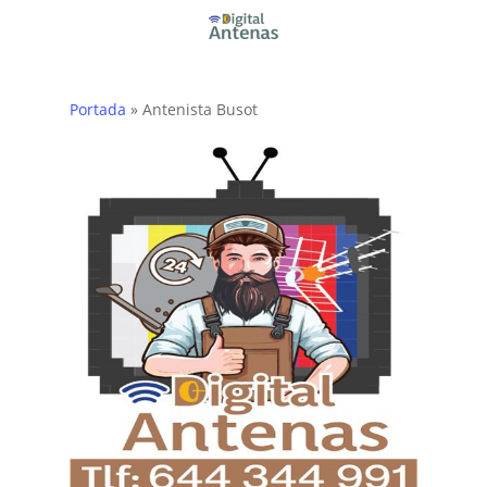
Skip
to
main
content
Portada
»
Antenista Busot