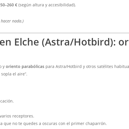
150–260 €
(según altura y accesibilidad).
e hacer nada.)
 en Elche (Astra/Hotbird): o
lo y
oriento parabólicas
para Astra/Hotbird y otros satélites habitu
sopla el aire”.
icación.
varios receptores.
a que no te quedes a oscuras con el primer chaparrón.