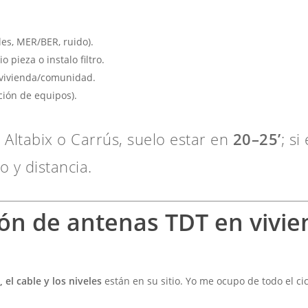
es, MER/BER, ruido).
o pieza o instalo filtro.
a vivienda/comunidad.
ción de equipos).
 Altabix o Carrús, suelo estar en
20–25’
; s
o y distancia.
ón de antenas TDT en vivien
, el cable y los niveles
están en su sitio. Yo me ocupo de todo el ci