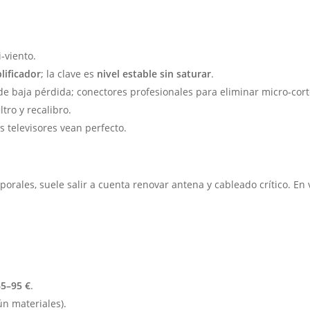
i-viento.
lificador
; la clave es
nivel estable sin saturar
.
 de baja pérdida; conectores profesionales para eliminar micro-cort
iltro y recalibro.
s televisores vean perfecto.
porales, suele salir a cuenta renovar antena y cableado crítico. En 
65–95 €
.
n materiales).