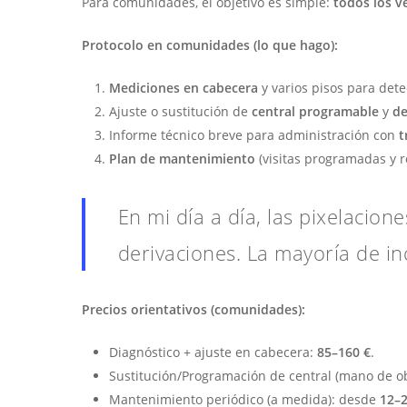
Para comunidades, el objetivo es simple:
todos los v
Protocolo en comunidades (lo que hago):
Mediciones en cabecera
y varios pisos para dete
Ajuste o sustitución de
central programable
y
de
Informe técnico breve para administración con
t
Plan de mantenimiento
(visitas programadas y r
En mi día a día, las pixelacion
derivaciones. La mayoría de i
Precios orientativos (comunidades):
Diagnóstico + ajuste en cabecera:
85–160 €
.
Sustitución/Programación de central (mano de o
Mantenimiento periódico (a medida): desde
12–2