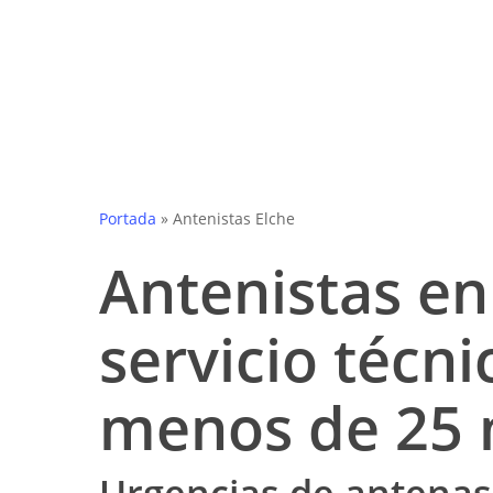
Skip
to
main
content
Portada
»
Antenistas Elche
Antenistas en
servicio técni
menos de 25 