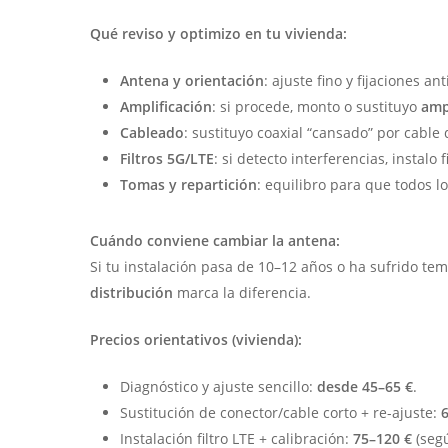
Qué reviso y optimizo en tu vivienda:
Antena y orientación
: ajuste fino y fijaciones ant
Amplificación
: si procede, monto o sustituyo
amp
Cableado
: sustituyo coaxial “cansado” por cable
Filtros 5G/LTE
: si detecto interferencias, instalo f
Tomas y repartición
: equilibro para que todos lo
Cuándo conviene cambiar la antena:
Si tu instalación pasa de 10–12 años o ha sufrido tem
distribución
marca la diferencia.
Precios orientativos (vivienda):
Diagnóstico y ajuste sencillo:
desde 45–65 €
.
Sustitución de conector/cable corto + re-ajuste:
Instalación filtro LTE + calibración:
75–120 €
(segú