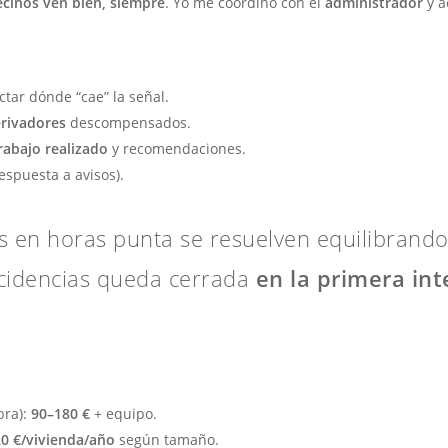
ecinos ven bien, siempre
. Yo me coordino con el
administrador
y a
ctar dónde “cae” la señal.
rivadores
descompensados.
rabajo realizado
y recomendaciones.
espuesta a avisos).
es en horas punta se resuelven equilibrando
ncidencias queda cerrada
en la primera in
bra):
90–180 €
+ equipo.
0 €/vivienda/año
según tamaño.