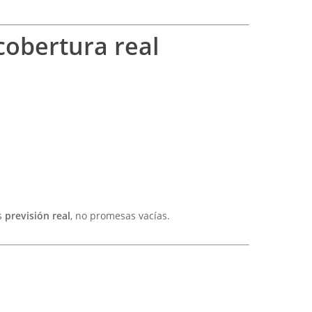
cobertura real
as
previsión real
, no promesas vacías.