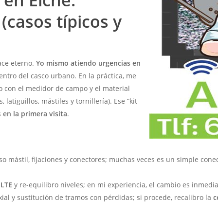
 en Elche:
(casos típicos y
ace eterno.
Yo mismo atiendo urgencias en
ntro del casco urbano. En la práctica, me
o con el medidor de campo y el material
latiguillos, mástiles y tornillería). Ese “kit
s
en la primera visita
.
viso mástil, fijaciones y conectores; muchas veces es un simple con
o LTE
y re-equilibro niveles; en mi experiencia, el cambio es inmedia
xial y sustitución de tramos con pérdidas; si procede, recalibro la
c