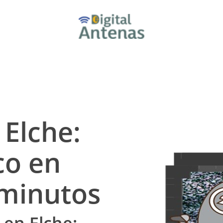
 Elche:
co en
minutos