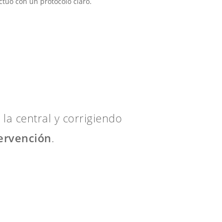
ctúo con un protocolo claro.
 la central y corrigiendo
tervención
.