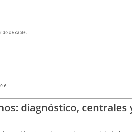
rido de cable.
0 €
.
os: diagnóstico, centrales