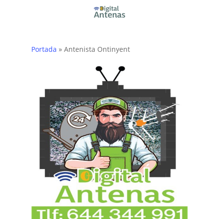
Skip
to
main
content
Portada
»
Antenista Ontinyent