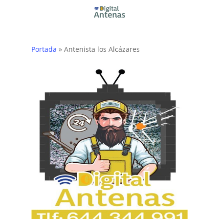
Skip
to
main
content
Portada
»
Antenista los Alcázares