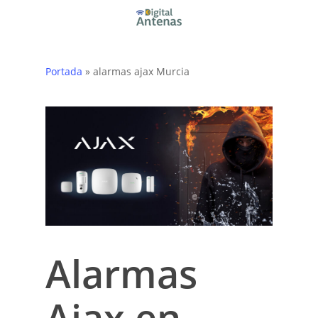
Skip
to
main
content
Portada
»
alarmas ajax Murcia
Alarmas
Ajax en